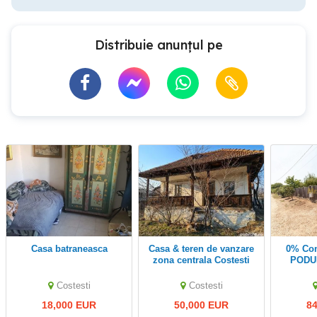
Distribuie anunțul pe
Casa batraneasca
Casa & teren de vanzare
0% Comision !! CASA
zona centrala Costesti
PODU
Valcea
Costesti
Costesti
18,000 EUR
50,000 EUR
8