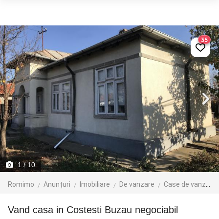
35
1
/ 10
Romimo
Anunțuri
Imobiliare
De vanzare
Case de vanzare
Vand casa in Costesti Buzau negociabil