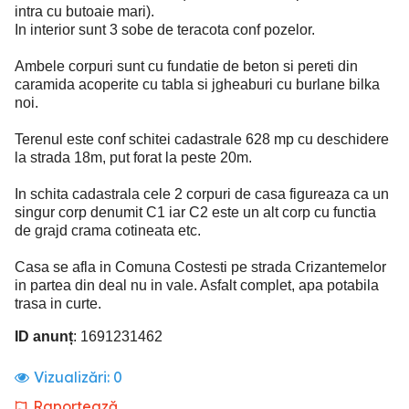
intra cu butoaie mari).
In interior sunt 3 sobe de teracota conf pozelor.
Ambele corpuri sunt cu fundatie de beton si pereti din
caramida acoperite cu tabla si jgheaburi cu burlane bilka
noi.
Terenul este conf schitei cadastrale 628 mp cu deschidere
la strada 18m, put forat la peste 20m.
In schita cadastrala cele 2 corpuri de casa figureaza ca un
singur corp denumit C1 iar C2 este un alt corp cu functia
de grajd crama cotineata etc.
Casa se afla in Comuna Costesti pe strada Crizantemelor
in partea din deal nu in vale. Asfalt complet, apa potabila
trasa in curte.
ID anunț
: 1691231462
Vizualizări:
0
Raportează