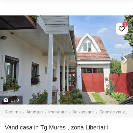
1
1
/ 9
Romimo
Anunțuri
Imobiliare
De vanzare
Case de vanzare
Vand casa in Tg Mures , zona Libertatii