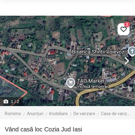
3
1
/ 2
Romimo
Anunțuri
Imobiliare
De vanzare
Case de vanzare
Vând casă loc Cozia Jud Iasi