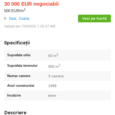
30 000
EUR
negociabil
2
500 EUR/m
Iasi
,
Cozia
Vezi pe hartă
Valabil din 7/9/2026 7:28:37 AM
Specificații
2
Suprafata utila
60 m
2
Suprafata terenului
900 m
Numar camere
3 camere
Anul constructiei
1968
Incalzire
lemn
Descriere