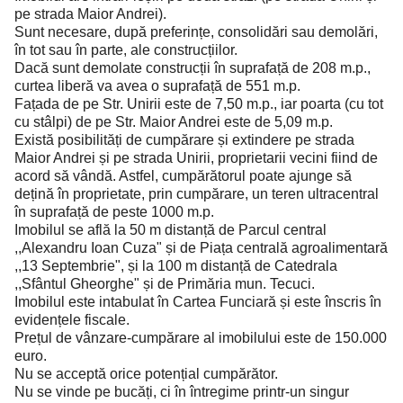
pe strada Maior Andrei).
Sunt necesare, după preferințe, consolidări sau demolări,
în tot sau în parte, ale construcțiilor.
Dacă sunt demolate construcții în suprafață de 208 m.p.,
curtea liberă va avea o suprafață de 551 m.p.
Fațada de pe Str. Unirii este de 7,50 m.p., iar poarta (cu tot
cu stâlpi) de pe Str. Maior Andrei este de 5,09 m.p.
Există posibilități de cumpărare și extindere pe strada
Maior Andrei și pe strada Unirii, proprietarii vecini fiind de
acord să vândă. Astfel, cumpărătorul poate ajunge să
dețină în proprietate, prin cumpărare, un teren ultracentral
în suprafață de peste 1000 m.p.
Imobilul se află la 50 m distanță de Parcul central
,,Alexandru Ioan Cuza" și de Piața centrală agroalimentară
,,13 Septembrie", și la 100 m distanță de Catedrala
,,Sfântul Gheorghe" și de Primăria mun. Tecuci.
Imobilul este intabulat în Cartea Funciară și este înscris în
evidențele fiscale.
Prețul de vânzare-cumpărare al imobilului este de 150.000
euro.
Nu se acceptă orice potențial cumpărător.
Nu se vinde pe bucăți, ci în întregime printr-un singur