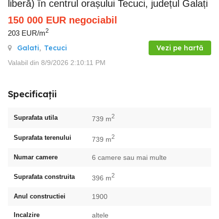
liberă) în centrul orașului Tecuci, județul Galați
150 000
EUR
negociabil
2
203 EUR/m
Galati
,
Tecuci
Vezi pe hartă
Valabil din 8/9/2026 2:10:11 PM
Specificații
2
Suprafata utila
739 m
2
Suprafata terenului
739 m
Numar camere
6 camere sau mai multe
2
Suprafata construita
396 m
Anul constructiei
1900
Incalzire
altele