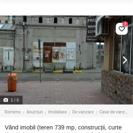
7
1
/ 5
Romimo
Anunțuri
Imobiliare
De vanzare
Case de vanzare
Vând imobil (teren 739 mp, construcții, curte