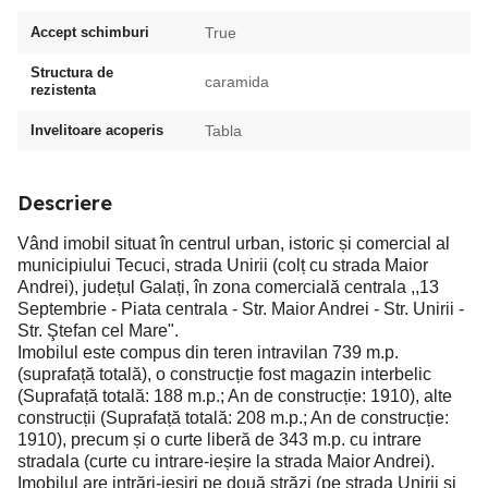
Accept schimburi
True
Structura de
caramida
rezistenta
Invelitoare acoperis
Tabla
Descriere
Vând imobil situat în centrul urban, istoric și comercial al
municipiului Tecuci, strada Unirii (colț cu strada Maior
Andrei), județul Galați, în zona comercială centrala ,,13
Septembrie - Piata centrala - Str. Maior Andrei - Str. Unirii -
Str. Ştefan cel Mare".
Imobilul este compus din teren intravilan 739 m.p.
(suprafață totală), o construcție fost magazin interbelic
(Suprafață totală: 188 m.p.; An de construcție: 1910), alte
construcții (Suprafață totală: 208 m.p.; An de construcție:
1910), precum și o curte liberă de 343 m.p. cu intrare
stradala (curte cu intrare-ieșire la strada Maior Andrei).
Imobilul are intrări-ieșiri pe două străzi (pe strada Unirii și