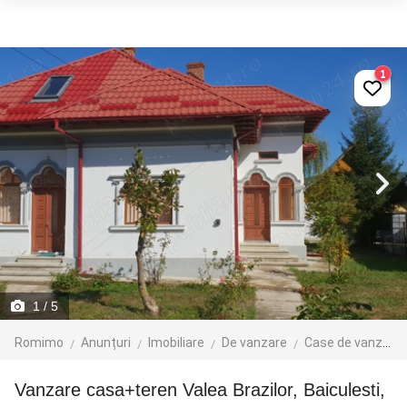
1
1
/ 5
Romimo
Anunțuri
Imobiliare
De vanzare
Case de vanzare
vanzare casa+teren Valea Brazilor, Baiculesti,