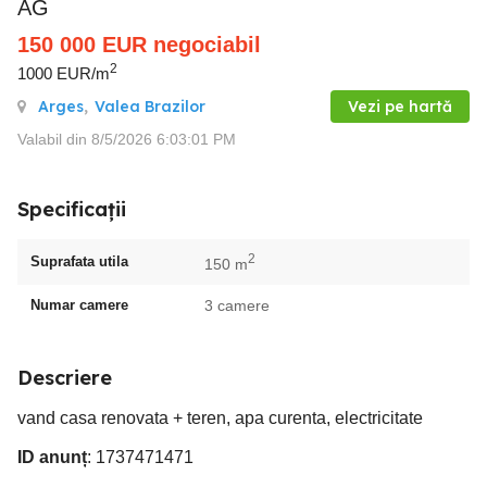
AG
150 000
EUR
negociabil
2
1000 EUR/m
Arges
,
Valea Brazilor
Vezi pe hartă
Valabil din 8/5/2026 6:03:01 PM
Specificații
2
Suprafata utila
150 m
Numar camere
3 camere
Descriere
vand casa renovata + teren, apa curenta, electricitate
ID anunț
: 1737471471