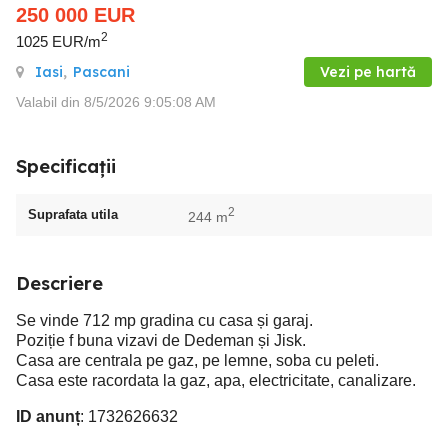
250 000
EUR
2
1025 EUR/m
Iasi
,
Pascani
Vezi pe hartă
Valabil din 8/5/2026 9:05:08 AM
Specificații
2
Suprafata utila
244 m
Descriere
Se vinde 712 mp gradina cu casa și garaj.
Poziție f buna vizavi de Dedeman și Jisk.
Casa are centrala pe gaz, pe lemne, soba cu peleti.
Casa este racordata la gaz, apa, electricitate, canalizare.
ID anunț
: 1732626632