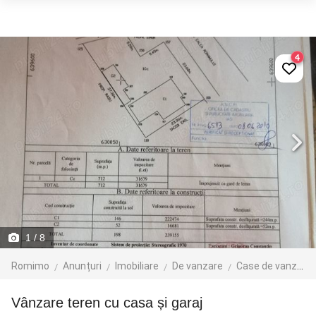
4
1
/ 8
Romimo
Anunțuri
Imobiliare
De vanzare
Case de vanzare
Vânzare teren cu casa și garaj