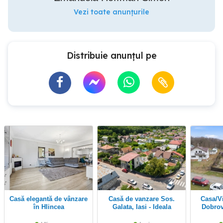
Vezi toate anunțurile
Distribuie anunțul pe
Casă elegantă de vânzare
Casă de vanzare Sos.
Casa/Vila cu 5 camere
în Hlincea
Galata, Iasi - Ideala
Dobrov
pentru investie