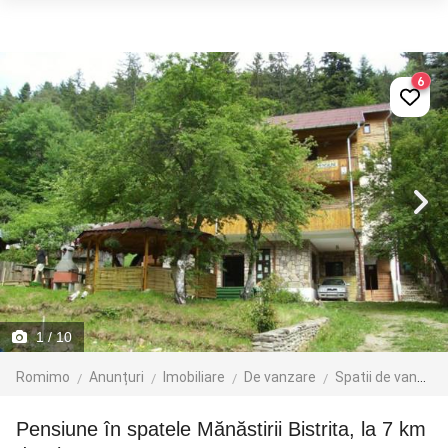
6
1
/ 10
Romimo
Anunțuri
Imobiliare
De vanzare
Spatii de vanzare
Pensiune în spatele Mănăstirii Bistrita, la 7 km