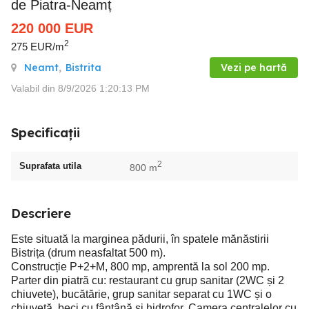
de Piatra-Neamț
220 000
EUR
2
275 EUR/m
Neamt
,
Bistrita
Vezi pe hartă
Valabil din 8/9/2026 1:20:13 PM
Specificații
2
Suprafata utila
800 m
Descriere
Este situată la marginea pădurii, în spatele mănăstirii
Bistrița (drum neasfaltat 500 m).
Construcție P+2+M, 800 mp, amprentă la sol 200 mp.
Parter din piatră cu: restaurant cu grup sanitar (2WC și 2
chiuvete), bucătărie, grup sanitar separat cu 1WC și o
chiuvetă, beci cu fântână și hidrofor. Camera centralelor cu