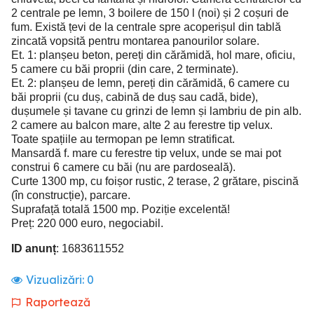
2 centrale pe lemn, 3 boilere de 150 l (noi) și 2 coșuri de
fum. Există țevi de la centrale spre acoperișul din tablă
zincată vopsită pentru montarea panourilor solare.
Et. 1: planșeu beton, pereți din cărămidă, hol mare, oficiu,
5 camere cu băi proprii (din care, 2 terminate).
Et. 2: planșeu de lemn, pereți din cărămidă, 6 camere cu
băi proprii (cu duș, cabină de duș sau cadă, bide),
dușumele și tavane cu grinzi de lemn și lambriu de pin alb.
2 camere au balcon mare, alte 2 au ferestre tip velux.
Toate spațiile au termopan pe lemn stratificat.
Mansardă f. mare cu ferestre tip velux, unde se mai pot
construi 6 camere cu băi (nu are pardoseală).
Curte 1300 mp, cu foișor rustic, 2 terase, 2 grătare, piscină
(în construcție), parcare.
Suprafață totală 1500 mp. Poziție excelentă!
Preț: 220 000 euro, negociabil.
ID anunț
: 1683611552
Vizualizări:
0
Raportează