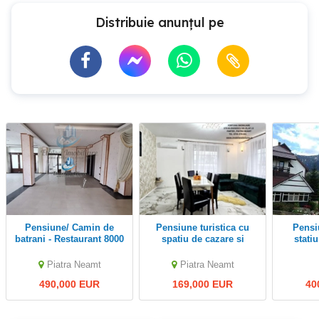
Distribuie anunțul pe
Pensiune/ Camin de
Pensiune turistica cu
pensiunea Gabriela
batrani - Restaurant 8000
spatiu de cazare si
stati
mp aproape de Tg.Neamt
agrement
- COMISION
Piatra Neamt
Piatra Neamt
490,000 EUR
169,000 EUR
40