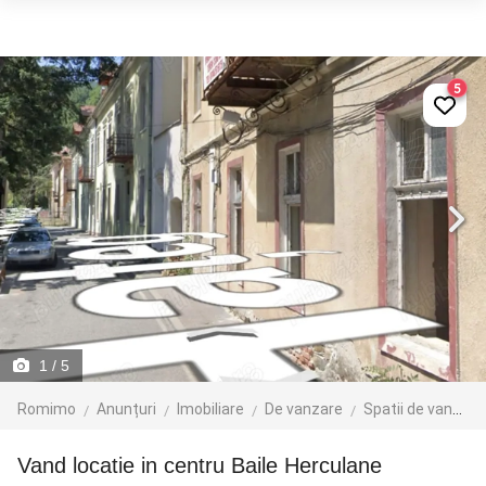
5
1
/ 5
Romimo
Anunțuri
Imobiliare
De vanzare
Spatii de vanzare
Vand locatie in centru Baile Herculane