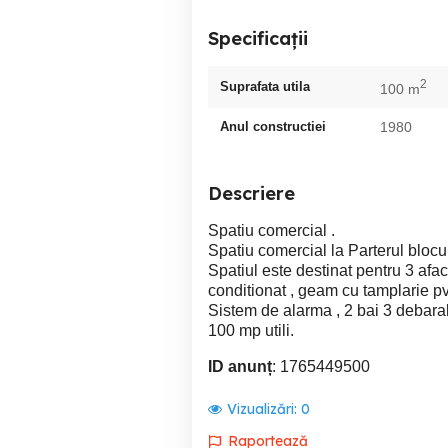
Specificații
2
Suprafata utila
100 m
Anul constructiei
1980
Descriere
Spatiu comercial .
Spatiu comercial la Parterul blocul
Spatiul este destinat pentru 3 afac
conditionat , geam cu tamplarie pv
Sistem de alarma , 2 bai 3 debara
100 mp utili.
ID anunț
: 1765449500
Vizualizări:
0
Raportează