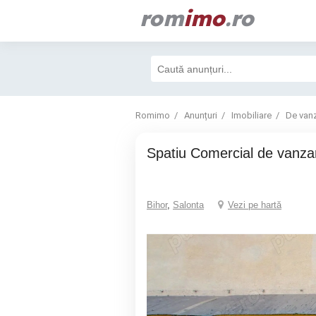
rom
imo
.ro
Romimo
Anunțuri
Imobiliare
De van
Spatiu Comercial de vanza
Bihor
,
Salonta
Vezi pe hartă