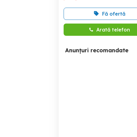
Fă ofertă
Arată telefon
Anunțuri recomandate
Vânzare Spațiu Comercial
Cabinet stomatolog
P+E, 350 mp utili,
e
Ultracentral, Oradea.
Oradea
600,000 EUR