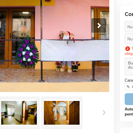
Co
T
oblig
Cara
A
Auto
pent