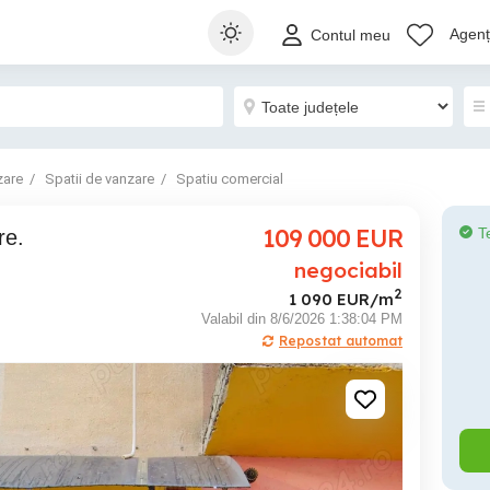
Agenți
Contul meu
zare
Spatii de vanzare
Spatiu comercial
109 000
EUR
T
re.
negociabil
2
1 090 EUR/m
Valabil din 8/6/2026 1:38:04 PM
Repostat automat