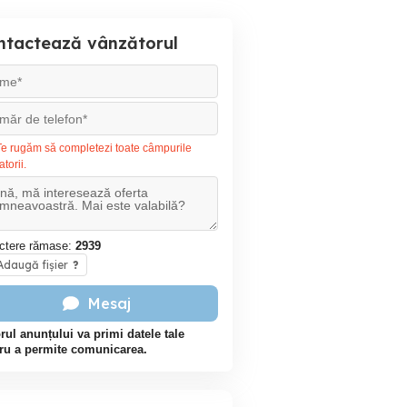
ntactează vânzătorul
e rugăm să completezi toate câmpurile
atorii.
ctere rămase:
2939
daugă fișier
?
Mesaj
rul anunțului va primi datele tale
ru a permite comunicarea.