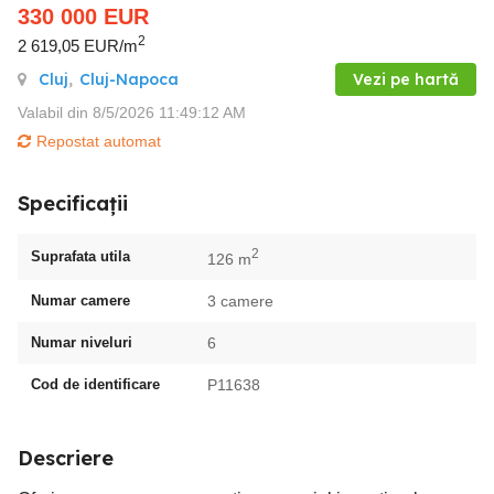
330 000
EUR
2
2 619,05 EUR/m
Cluj
,
Cluj-Napoca
Vezi pe hartă
Valabil din 8/5/2026 11:49:12 AM
Repostat automat
Specificații
2
Suprafata utila
126 m
Numar camere
3 camere
Numar niveluri
6
Cod de identificare
P11638
Descriere