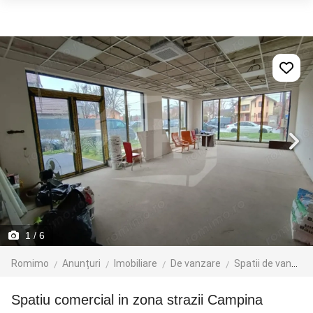
1
/ 6
Romimo
Anunțuri
Imobiliare
De vanzare
Spatii de vanzare
Spatiu comercial in zona strazii Campina