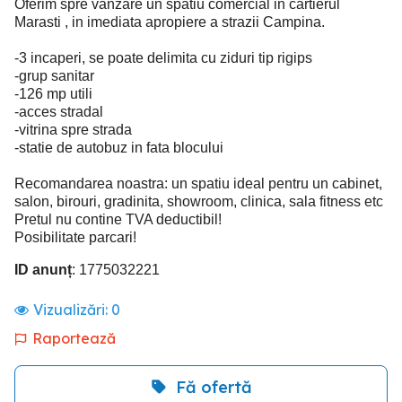
Oferim spre vanzare un spatiu comercial in cartierul
Marasti , in imediata apropiere a strazii Campina.
-3 incaperi, se poate delimita cu ziduri tip rigips
-grup sanitar
-126 mp utili
-acces stradal
-vitrina spre strada
-statie de autobuz in fata blocului
Recomandarea noastra: un spatiu ideal pentru un cabinet,
salon, birouri, gradinita, showroom, clinica, sala fitness etc
Pretul nu contine TVA deductibil!
Posibilitate parcari!
ID anunț
: 1775032221
Vizualizări:
0
Raportează
Fă ofertă