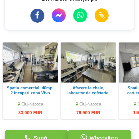
Spatiu comercial, 40mp,
Afacere la cheie,
Spatiu comercial in
2 incaperi zona Vivo
laborator de cofetarie,
cartie
zona Vivo
Cluj-Napoca
Cluj-Napoca
83,000 EUR
79,900 EUR
14
Sună
WhatsApp