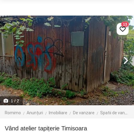
13
1
/ 2
Romimo
Anunțuri
Imobiliare
De vanzare
Spatii de vanzare
Vând atelier tapițerie Timisoara