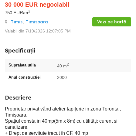
30 000
EUR
negociabil
2
750 EUR/m
Timis
,
Timisoara
Vezi pe hartă
Valabil din 7/19/2026 12:07:05 PM
Specificații
2
Suprafata utila
40 m
Anul constructiei
2000
Descriere
Proprietar privat vând atelier tapițerie in zona Torontal,
Timișoara.
Spațiul consta in 40mp(5m x 8m) cu utilități: curent și
canalizare.
+ Drept de servitute trecut în CF, 40 mp