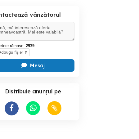
ntactează vânzătorul
ctere rămase:
2939
daugă fișier
?
Mesaj
Distribuie anunțul pe