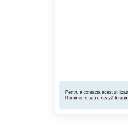
Imobil P+E
Deva
590,000 EUR
Pentru a contacta acest utilizato
Romimo.ro sau creează-ți rapid