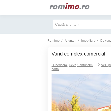
rom
imo
.ro
Romimo
Anunțuri
Imobiliare
De van
Vand complex comercial
Hunedoara
,
Deva
Santuhalm
Vezi p
hartă