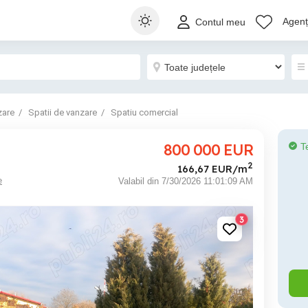
Agenți
Contul meu
zare
Spatii de vanzare
Spatiu comercial
800 000
EUR
T
2
166,67 EUR/m
e
Valabil din 7/30/2026 11:01:09 AM
3