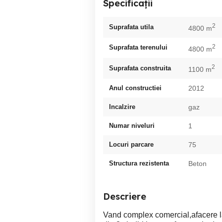
Specificații
2
Suprafata utila
4800 m
2
Suprafata terenului
4800 m
2
Suprafata construita
1100 m
Anul constructiei
2012
Incalzire
gaz
Numar niveluri
1
Locuri parcare
75
Structura rezistenta
Beton
Descriere
Vand complex comercial,afacere 