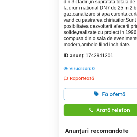
din 3 cladiri,in suprafata totala
la drum national DN7 de 25 m,2 
gaz,canalizare si apa curenta,curte
vand cu pastrarea chiriasilor.Sunt 
posibiltatea dezvoltarii afacerii pr
solide,realizate cu proiect in 199
compusa din o sala de evenimente
modern,ambele fiind inchiriate.
ID anunț
: 1742941201
Vizualizări:
0
Raportează
Fă ofertă
Arată telefon
Anunțuri recomandate