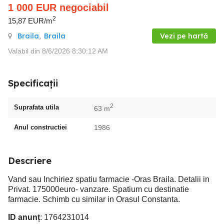
1 000
EUR
negociabil
2
15,87 EUR/m
Braila
,
Braila
Vezi pe hartă
Valabil din 8/6/2026 8:30:12 AM
Specificații
2
Suprafata utila
63 m
Anul constructiei
1986
Descriere
Vand sau Inchiriez spatiu farmacie -Oras Braila. Detalii in
Privat. 175000euro- vanzare. Spatium cu destinatie
farmacie. Schimb cu similar in Orasul Constanta.
ID anunț
: 1764231014