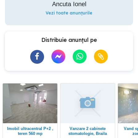
Ancuta Ionel
Vezi toate anunțurile
Distribuie anunțul pe
Imobil ultracentral P+2 ,
Vanzare 2 cabinete
vand spatiu comercial
teren 560 mp
stomatologie, Braila
zo