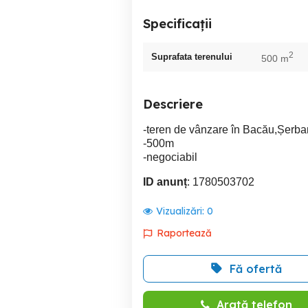
Specificații
2
Suprafata terenului
500 m
Descriere
-teren de vânzare în Bacău,Șerba
-500m
-negociabil
ID anunț
: 1780503702
Vizualizări:
0
Raportează
Fă ofertă
Arată telefon