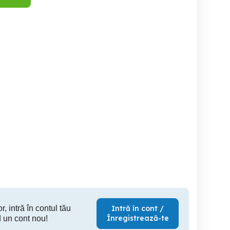
Teren agricol
AGIGEA- teren 500mp cu
TEREN intravilan 3260 mp
deschidere 16m la alee de
ROZNOV –
acces
Fruntesti
Agigea
C
10,000 EUR
15,000 EUR
24,
r, intră în contul tău
Intră în cont /
Înregistrează-te
 un cont nou!