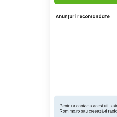
Anunțuri recomandate
Teren 750mp
Buhocel
19,500 EUR
Pentru a contacta acest utilizato
Romimo.ro sau creează-ți rapid