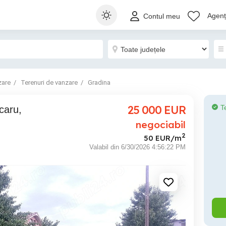
Agenți
Contul meu
zare
Terenuri de vanzare
Gradina
25 000
EUR
T
negociabil
2
50 EUR/m
Valabil din 6/30/2026 4:56:22 PM