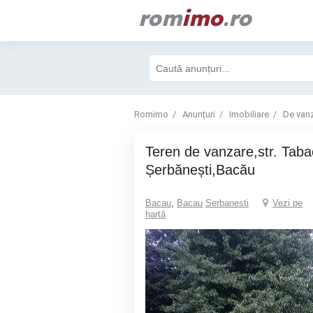
rom
imo
.ro
Romimo
Anunțuri
Imobiliare
De van
Teren de vanzare,str. Tabacaru,
Șerbănești,Bacău
Bacau
,
Bacau
Serbanesti
Vezi pe
hartă