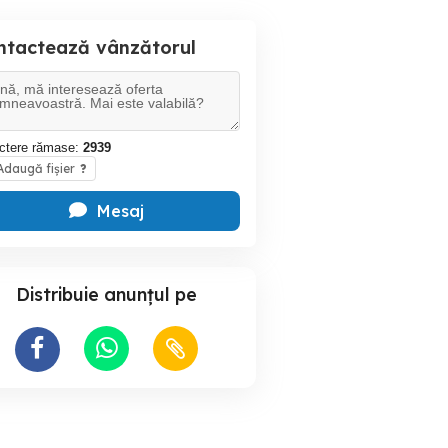
ntactează vânzătorul
ctere rămase:
2939
daugă fișier
?
Mesaj
Distribuie anunțul pe