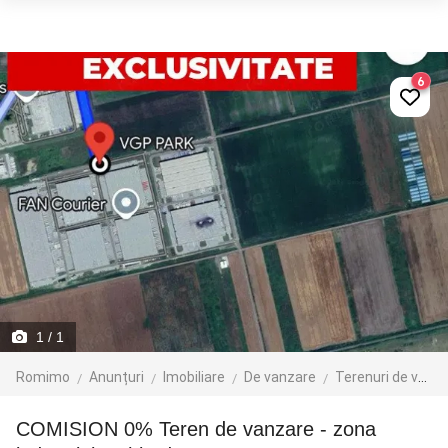
6
1
/ 1
Romimo
Anunțuri
Imobiliare
De vanzare
Terenuri de vanzare
COMISION 0% Teren de vanzare - zona