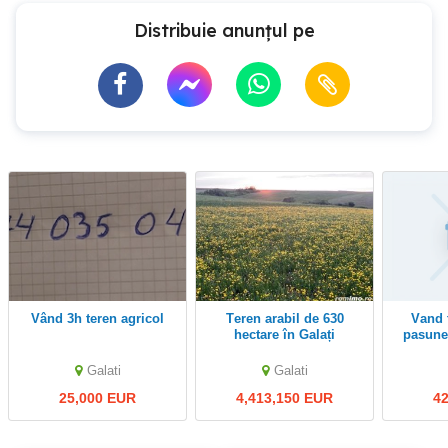
Distribuie anunțul pe
Vând 3h teren agricol
Teren arabil de 630
Vand teren arabil si
hectare în Galați
pasune 
comu
comuna 
Galati
Galati
25,000 EUR
4,413,150 EUR
4