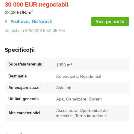
30 000
EUR
negociabil
2
22,08 EUR/m
Prahova
,
Nistoresti
Vezi pe hartă
Valabil din 8/8/2026 6:52:06 PM
Specificații
2
Suprafata terenului
1359 m
Destinatie
De vacanta, Rezidential
Amenajare strazi
Asfaltate
Utilitati generale
Apa, Canalizare, Curent
Acces auto, Oportunitati de
Alte caracteristici
investitie, Teren imprejmuit