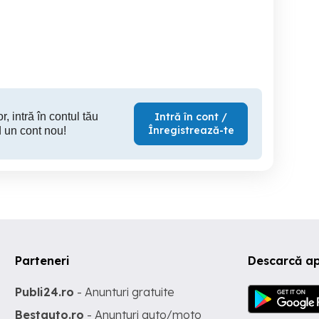
portunitate investitie-
extravilan Mosnita in zona
4000 mp 
osnita- Comision 0%
de Padurea Bistra - 18.600
p
mp!
Mosnita Noua
Mosnita Veche
552,000 EUR
465,000 EUR
23,
r, intră în contul tău
Intră în cont /
Înregistrează-te
 un cont nou!
Parteneri
Descarcă a
Publi24.ro
- Anunturi gratuite
Bestauto.ro
- Anunturi auto/moto