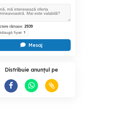
ctere rămase:
2939
daugă fișier
?
Mesaj
Distribuie anunțul pe
De vânzare: 2 parcele de
Vând terenuri extravilane