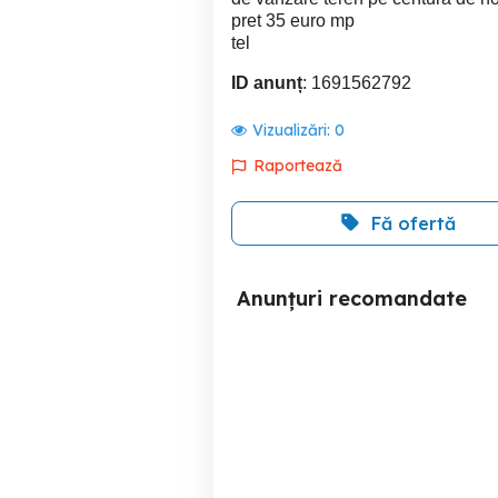
pret 35 euro mp
tel
ID anunț
: 1691562792
Vizualizări:
0
Raportează
Fă ofertă
Anunțuri recomandate
Teren extravilan - Mosnita
Teren pentru parcelare-