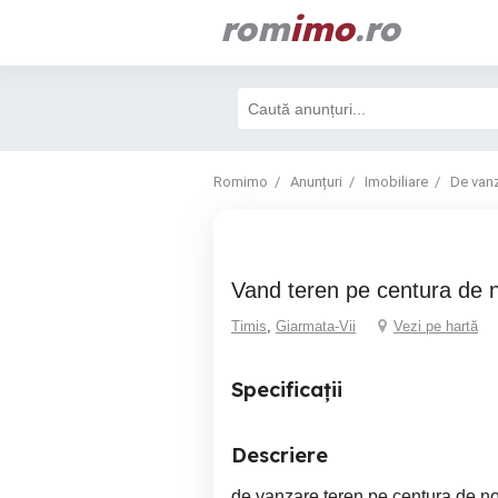
rom
imo
.ro
Romimo
Anunțuri
Imobiliare
De van
Vand teren pe centura de 
Timis
,
Giarmata-Vii
Vezi pe hartă
Specificații
Descriere
de vanzare teren pe centura de n