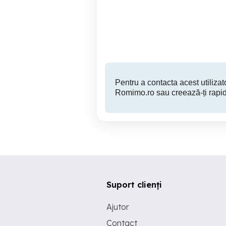
Noua - Oportunitate
o
investitie
M
Mosnita Noua
490,000 EUR
Pentru a contacta acest utilizato
Romimo.ro sau creează-ți rapid
Suport clienți
Ajutor
Contact