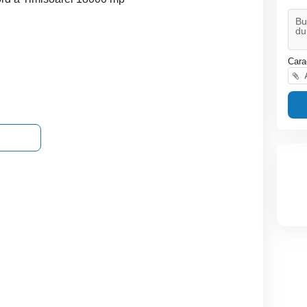
Cara
A
COMISION 0% Teren
Giroc- teren extravilan-