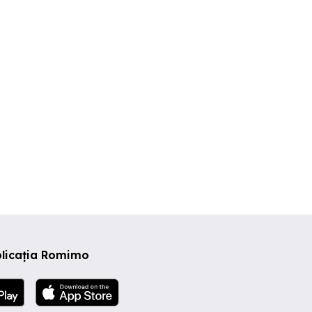
- front 280m-
teren extravilan agricol –
și intravilan în 
adure
Pischia, judetul Timis
Belinț
Giroc
Pischia
Babsa
000 EUR
43,500 EUR
5 EUR
plicația Romimo