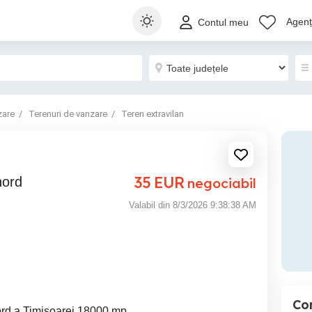
Agenți
Contul meu
zare
Terenuri de vanzare
Teren extravilan
35
EUR
nord
negociabil
Valabil din 8/3/2026 9:38:38 AM
Co
ord a Timisoarei 18000 mp