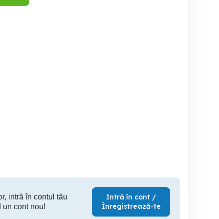
ren jilava, dn5 , vanzare
Teren intravilan 5548mp,
zona industrială Jilava
Jilava
Jilava
30 EUR
65 EUR
r, intră în contul tău
Intră în cont /
Înregistrează-te
 un cont nou!