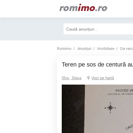
rom
imo
.ro
Romimo
Anunțuri
Imobiliare
De van
Teren pe sos de centură a
Ilfov
,
Jilava
Vezi pe hartă