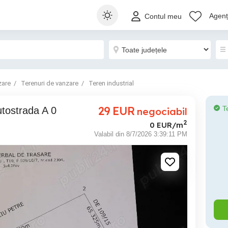
Agenți
Contul meu
zare
Terenuri de vanzare
Teren industrial
29
EUR
T
utostrada A 0
negociabil
2
0 EUR/m
Valabil din 8/7/2026 3:39:11 PM