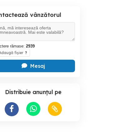
ntactează vânzătorul
ctere rămase:
2939
daugă fișier
?
Mesaj
Distribuie anunțul pe