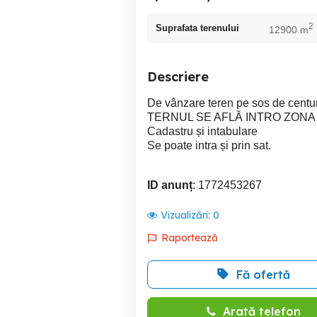
2
Suprafata terenului
12900 m
Descriere
De vânzare teren pe sos de centur
TERNUL SE AFLĂ INTRO ZONA
Cadastru și intabulare
Se poate intra și prin sat.
ID anunț
: 1772453267
Vizualizări:
0
Raportează
Fă ofertă
Arată telefon