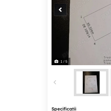
1
/ 5
Specificații