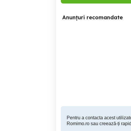
Anunțuri recomandate
Teren de vanzare
Te
Jilava
55 EUR
Pentru a contacta acest utilizato
Romimo.ro sau creează-ți rapid