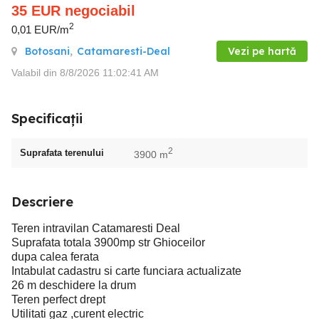
35
EUR
negociabil
2
0,01 EUR/m
Botosani
,
Catamaresti-Deal
Vezi pe hartă
Valabil din 8/8/2026 11:02:41 AM
Specificații
2
Suprafata terenului
3900 m
Descriere
Teren intravilan Catamaresti Deal
Suprafata totala 3900mp str Ghioceilor
dupa calea ferata
Intabulat cadastru si carte funciara actualizate
26 m deschidere la drum
Teren perfect drept
Utilitati gaz ,curent electric