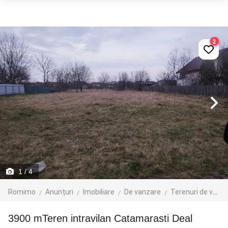
2
1
/ 4
Romimo
Anunțuri
Imobiliare
De vanzare
Terenuri de vanzare
3900 mTeren intravilan Catamarasti Deal