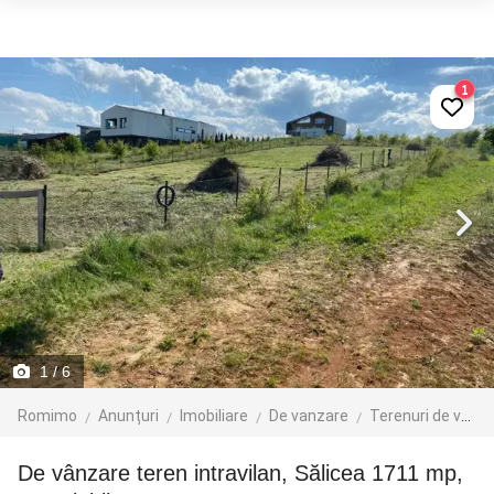
1
1
/ 6
Romimo
Anunțuri
Imobiliare
De vanzare
Terenuri de vanzare
De vânzare teren intravilan, Sălicea 1711 mp,