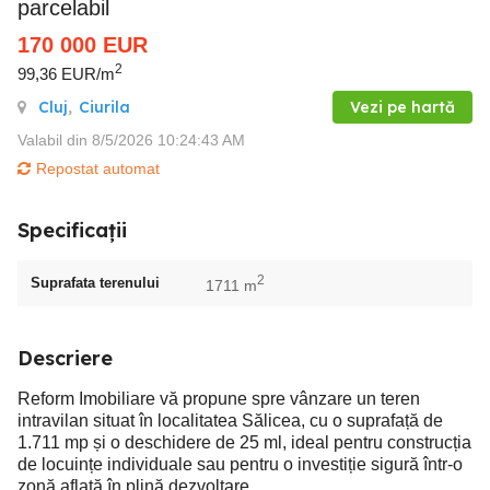
parcelabil
170 000
EUR
2
99,36 EUR/m
Cluj
,
Ciurila
Vezi pe hartă
Valabil din 8/5/2026 10:24:43 AM
Repostat automat
Specificații
2
Suprafata terenului
1711 m
Descriere
Reform Imobiliare vă propune spre vânzare un teren
intravilan situat în localitatea Sălicea, cu o suprafață de
1.711 mp și o deschidere de 25 ml, ideal pentru construcția
de locuințe individuale sau pentru o investiție sigură într-o
zonă aflată în plină dezvoltare.