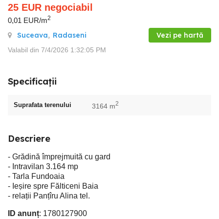
25
EUR
negociabil
2
0,01 EUR/m
Suceava
,
Radaseni
Vezi pe hartă
Valabil din 7/4/2026 1:32:05 PM
Specificații
2
Suprafata terenului
3164 m
Descriere
- Grădină împrejmuită cu gard
- Intravilan 3.164 mp
- Tarla Fundoaia
- Ieșire spre Fălticeni Baia
- relații Panțîru Alina tel.
ID anunț
: 1780127900