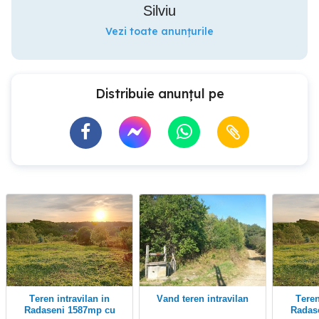
Silviu
Vezi toate anunțurile
Distribuie anunțul pe
Teren intravilan in
Vand teren intravilan
Teren intravilan in
Radaseni 1587mp cu
Radas