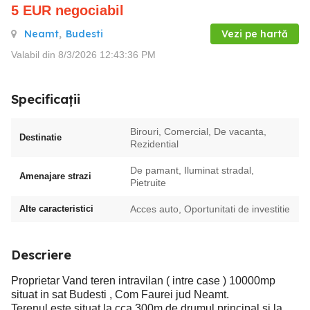
5
EUR
negociabil
Neamt
,
Budesti
Vezi pe hartă
Valabil din 8/3/2026 12:43:36 PM
Specificații
Birouri, Comercial, De vacanta,
Destinatie
Rezidential
De pamant, Iluminat stradal,
Amenajare strazi
Pietruite
Alte caracteristici
Acces auto, Oportunitati de investitie
Descriere
Proprietar Vand teren intravilan ( intre case ) 10000mp
situat in sat Budesti , Com Faurei jud Neamt.
Terenul este situat la cca 300m de drumul principal si la