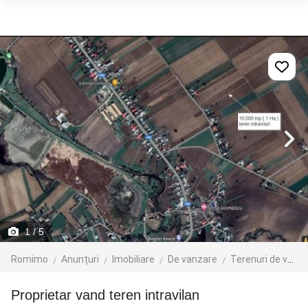
1
/ 5
Romimo
Anunțuri
Imobiliare
De vanzare
Terenuri de vanzare
Proprietar vand teren intravilan