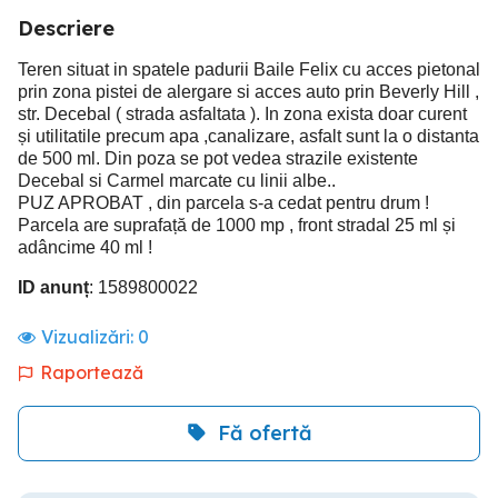
Descriere
Teren situat in spatele padurii Baile Felix cu acces pietonal
prin zona pistei de alergare si acces auto prin Beverly Hill ,
str. Decebal ( strada asfaltata ). In zona exista doar curent
și utilitatile precum apa ,canalizare, asfalt sunt la o distanta
de 500 ml. Din poza se pot vedea strazile existente
Decebal si Carmel marcate cu linii albe..
PUZ APROBAT , din parcela s-a cedat pentru drum !
Parcela are suprafață de 1000 mp , front stradal 25 ml și
adâncime 40 ml !
ID anunț
: 1589800022
Vizualizări:
0
Raportează
Fă ofertă