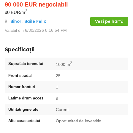
90 000
EUR
negociabil
2
90 EUR/m
Bihor
,
Baile Felix
Vezi pe hartă
Valabil din 6/30/2026 8:16:54 PM
Specificații
2
Suprafata terenului
1000 m
Front stradal
25
Numar fronturi
1
Latime drum acces
9
Utilitati generale
Curent
Alte caracteristici
Oportunitati de investitie