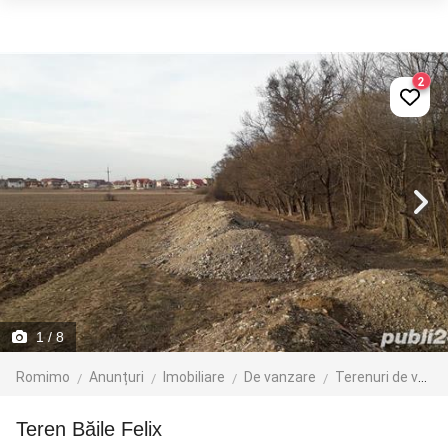
2
1
/ 8
Romimo
Anunțuri
Imobiliare
De vanzare
Terenuri de vanzare
Teren Băile Felix