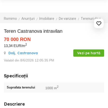
Romimo
Anunțuri
Imobiliare
De vanzare
Terenuri de vanzare
Teren Castranova intravilan
70 000
RON
2
13,34 EUR/m
Dolj
,
Castranova
Vezi pe hartă
Valabil din 8/6/2026 12:05:35 PM
Specificații
2
Suprafata terenului
1000 m
Descriere