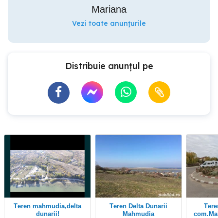
Mariana
Vezi toate anunțurile
Distribuie anunțul pe
teren mahmudia,delta
Teren Delta Dunarii
Teren construibil
dunarii!
Mahmudia
com.Mahmud