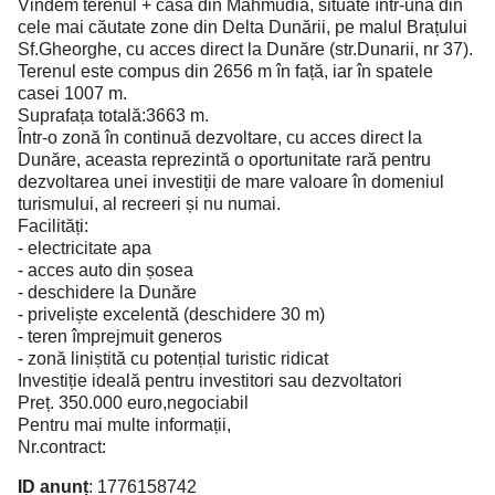
Vindem terenul + casa din Mahmudia, situate într-una din
cele mai căutate zone din Delta Dunării, pe malul Brațului
Sf.Gheorghe, cu acces direct la Dunăre (str.Dunarii, nr 37).
Terenul este compus din 2656 m în față, iar în spatele
casei 1007 m.
Suprafața totală:3663 m.
Într-o zonă în continuă dezvoltare, cu acces direct la
Dunăre, aceasta reprezintă o oportunitate rară pentru
dezvoltarea unei investiții de mare valoare în domeniul
turismului, al recreeri și nu numai.
Facilități:
- electricitate apa
- acces auto din șosea
- deschidere la Dunăre
- priveliște excelentă (deschidere 30 m)
- teren împrejmuit generos
- zonă liniștită cu potențial turistic ridicat
Investiție ideală pentru investitori sau dezvoltatori
Preț. 350.000 euro,negociabil
Pentru mai multe informații,
Nr.contract:
ID anunț
: 1776158742