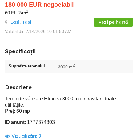
180 000
EUR
negociabil
2
60 EUR/m
Iasi
,
Iasi
Vezi pe hartă
Valabil din 7/14/2026 10:01:53 AM
Specificații
2
Suprafata terenului
3000 m
Descriere
Teren de vânzare Hlincea 3000 mp intravilan, toate
utilitățile.
Preț: 60 mp
ID anunț
: 1777374803
Vizualizări:
0