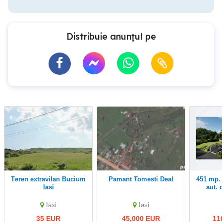
Distribuie anunțul pe
Teren extravilan Bucium
Pamant Tomesti Deal
451 mp. Teren central cu
Iasi
aut. 
Iasi
Iasi
35 EUR
45,000 EUR
11