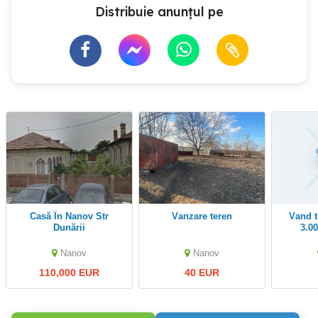
Distribuie anunțul pe
Casă În Nanov Str
Vanzare teren
Vand teren intravilan
Dunării
3.0
Nanov
Nanov
110,000 EUR
40 EUR