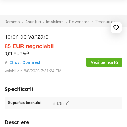
Romimo
Anunțuri
Imobiliare
De vanzare
Terenuri de vanzare
Teren de vanzare
85
EUR
negociabil
2
0,01 EUR/m
Ilfov
,
Domnesti
Vezi pe hartă
Valabil din 8/8/2026 7:31:24 PM
Specificații
2
Suprafata terenului
5875 m
Descriere