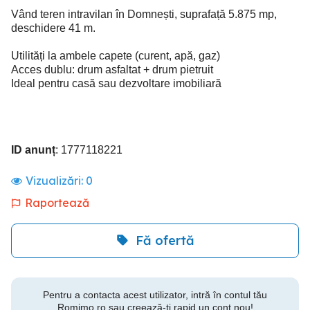
Vând teren intravilan în Domnești, suprafață 5.875 mp,
deschidere 41 m.
Utilități la ambele capete (curent, apă, gaz)
Acces dublu: drum asfaltat + drum pietruit
Ideal pentru casă sau dezvoltare imobiliară
ID anunț
: 1777118221
Vizualizări:
0
Raportează
Fă ofertă
Pentru a contacta acest utilizator, intră în contul tău
Romimo.ro sau creează-ți rapid un cont nou!