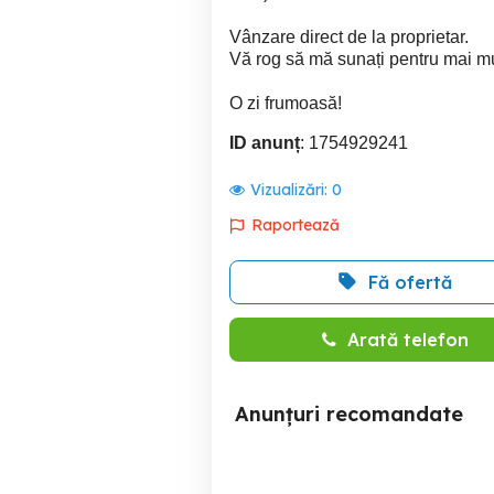
Vânzare direct de la proprietar.
Vă rog să mă sunați pentru mai mul
O zi frumoasă!
ID anunț
: 1754929241
Vizualizări:
0
Raportează
Fă ofertă
Arată telefon
Anunțuri recomandate