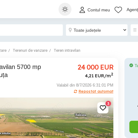
Agenți
Contul meu
zare
Terenuri de vanzare
Teren intravilan
24 000
EUR
T
uța
2
4,21 EUR/m
Valabil din 8/7/2026 6:31:01 PM
Repostat automat
3