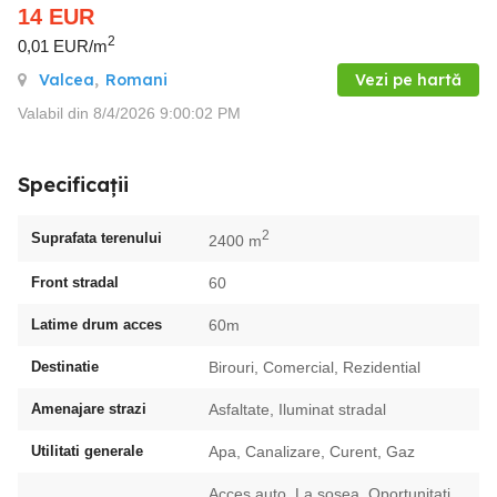
14
EUR
2
0,01 EUR/m
Valcea
,
Romani
Vezi pe hartă
Valabil din 8/4/2026 9:00:02 PM
Specificații
2
Suprafata terenului
2400 m
Front stradal
60
Latime drum acces
60m
Destinatie
Birouri, Comercial, Rezidential
Amenajare strazi
Asfaltate, Iluminat stradal
Utilitati generale
Apa, Canalizare, Curent, Gaz
Acces auto, La sosea, Oportunitati