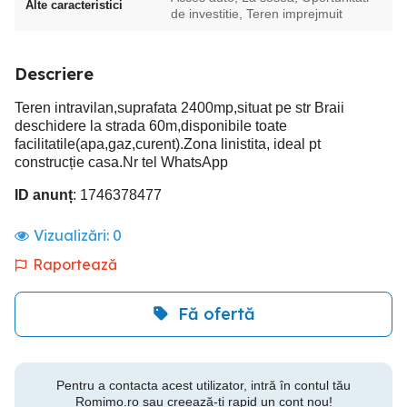
Alte caracteristici
de investitie, Teren imprejmuit
Descriere
Teren intravilan,suprafata 2400mp,situat pe str Braii
deschidere la strada 60m,disponibile toate
facilitatile(apa,gaz,curent).Zona linistita, ideal pt
construcție casa.Nr tel WhatsApp
ID anunț
: 1746378477
Vizualizări:
0
Raportează
Fă ofertă
Pentru a contacta acest utilizator, intră în contul tău
Romimo.ro sau creează-ți rapid un cont nou!