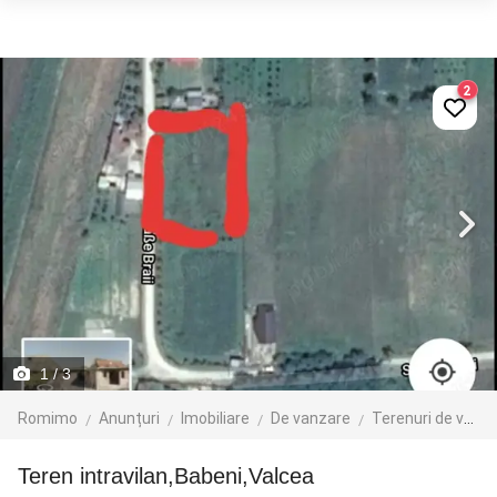
2
1
/ 3
Romimo
Anunțuri
Imobiliare
De vanzare
Terenuri de vanzare
Teren intravilan,Babeni,Valcea