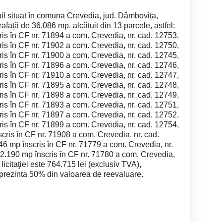
obil situat în comuna Crevedia, jud. Dâmbovița,
afață de 36.086 mp, alcătuit din 13 parcele, astfel:
ris în CF nr. 71894 a com. Crevedia, nr. cad. 12753,
ris în CF nr. 71902 a com. Crevedia, nr. cad. 12750,
ris în CF nr. 71900 a com. Crevedia, nr. cad. 12745,
ris în CF nr. 71896 a com. Crevedia, nr. cad. 12746,
ris în CF nr. 71910 a com. Crevedia, nr. cad. 12747,
ris în CF nr. 71895 a com. Crevedia, nr. cad. 12748,
ris în CF nr. 71898 a com. Crevedia, nr. cad. 12749,
ris în CF nr. 71893 a com. Crevedia, nr. cad. 12751,
ris în CF nr. 71897 a com. Crevedia, nr. cad. 12752,
ris în CF nr. 71899 a com. Crevedia, nr. cad. 12754,
cris în CF nr. 71908 a com. Crevedia, nr. cad.
46 mp înscris în CF nr. 71779 a com. Crevedia, nr.
 2.190 mp înscris în CF nr. 71780 a com. Crevedia,
licitaţiei este 764.715 lei (exclusiv TVA),
eprezinta 50% din valoarea de reevaluare.