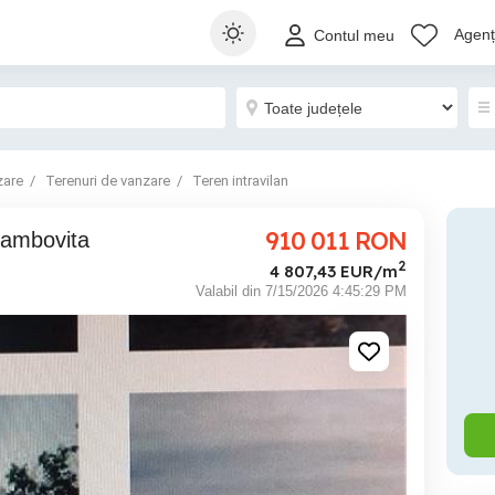
Agenți
Contul meu
zare
Terenuri de vanzare
Teren intravilan
910 011
RON
 Dambovita
2
4 807,43 EUR/m
Valabil din 7/15/2026 4:45:29 PM