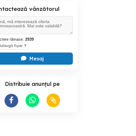
ntactează vânzătorul
ctere rămase:
2939
daugă fișier
?
Mesaj
Distribuie anunțul pe