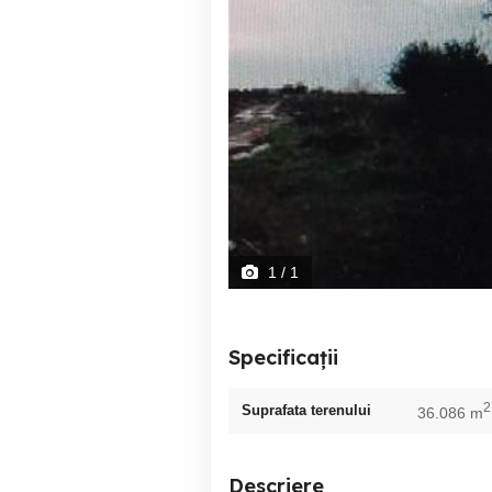
1
/ 1
Specificații
2
Suprafata terenului
36.086 m
Descriere