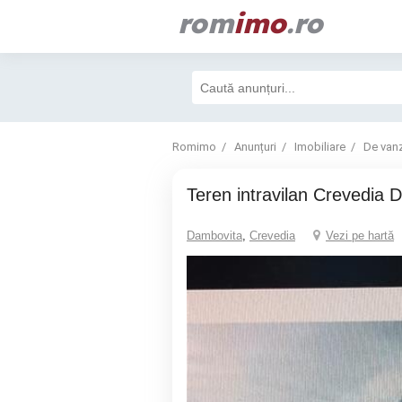
rom
imo
.ro
Romimo
Anunțuri
Imobiliare
De van
teren intravilan Crevedia
Dambovita
,
Crevedia
Vezi pe hartă