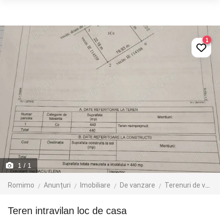
1
1
/ 1
Romimo
Anunțuri
Imobiliare
De vanzare
Terenuri de vanzare
teren intravilan loc de casa