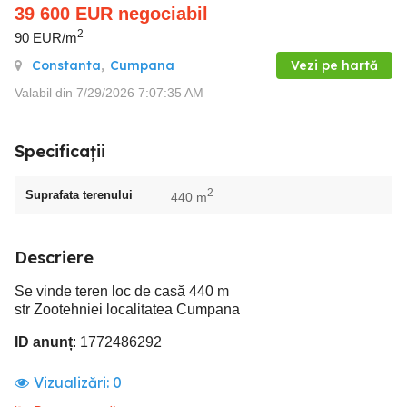
39 600
EUR
negociabil
2
90 EUR/m
Constanta
,
Cumpana
Vezi pe hartă
Valabil din 7/29/2026 7:07:35 AM
Specificații
2
Suprafata terenului
440 m
Descriere
Se vinde teren loc de casă 440 m
str Zootehniei localitatea Cumpana
ID anunț
: 1772486292
Vizualizări:
0