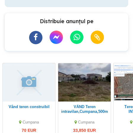
Distribuie anunțul pe
Vând teren construibil
VÂND Teren
Teren de vanzare
intravilan,Cumpana,500mp
I
Cumpana
Cumpana
70 EUR
33,850 EUR