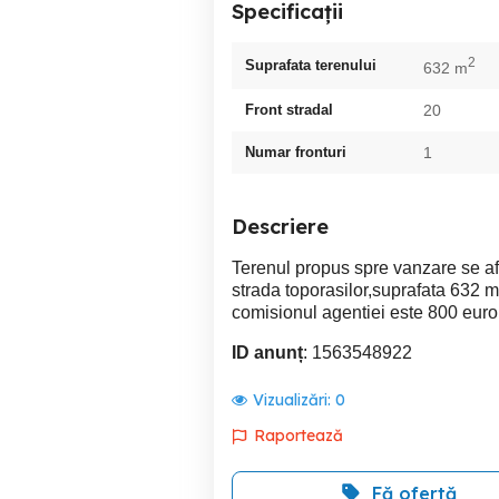
Specificații
2
Suprafata terenului
632 m
Front stradal
20
Numar fronturi
1
Descriere
Terenul propus spre vanzare se af
strada toporasilor,suprafata 632 m
comisionul agentiei este 800 euro
ID anunț
: 1563548922
Vizualizări:
0
Raportează
Fă ofertă