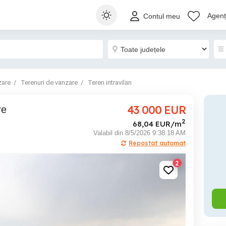
Agenți
Contul meu
zare
Terenuri de vanzare
Teren intravilan
43 000
EUR
re
2
68,04 EUR/m
Valabil din 8/5/2026 9:38:18 AM
Repostat automat
2