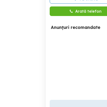
Arată telefon
Anunțuri recomandate
Parcela 699 mp Mosnita -
Teren mosnita padurea
Drumul Ghirodei
Mosnita Veche
37,000 EUR