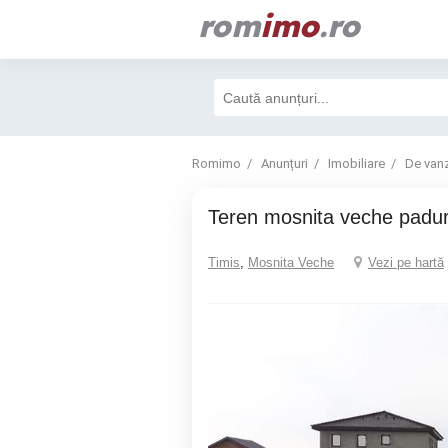
rom
imo
.ro
Romimo
Anunțuri
Imobiliare
De van
teren mosnita veche padu
Timis
,
Mosnita Veche
Vezi pe hartă