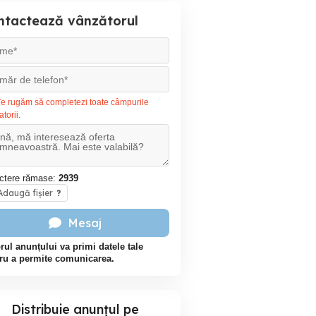
ntactează vânzătorul
e rugăm să completezi toate câmpurile
atorii.
ctere rămase:
2939
daugă fișier
?
Mesaj
rul anunțului va primi datele tale
ru a permite comunicarea.
Distribuie anunțul pe