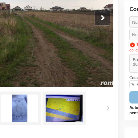
Co
T
oblig
Cara
A
Auto
pent