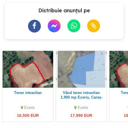
Distribuie anunțul pe
Teren intravilan
Vând teren intravilan
Te
1.900 mp Ezeriș, Caraș-
Severin
Ezeris
Ezeris
16,500 EUR
17,990 EUR
1