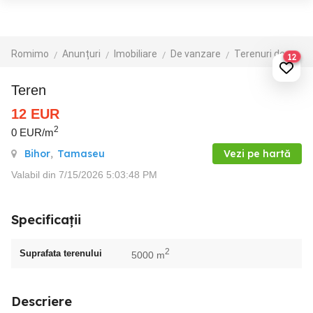
Romimo
Anunțuri
Imobiliare
De vanzare
Terenuri de vanzare
12
Teren
12
EUR
2
0 EUR/m
Bihor
,
Tamaseu
Vezi pe hartă
Valabil din 7/15/2026 5:03:48 PM
Specificații
2
Suprafata terenului
5000 m
Descriere