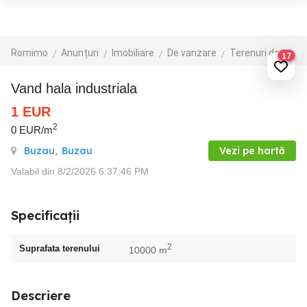
Romimo
Anunțuri
Imobiliare
De vanzare
Terenuri de vanzare
17
Vand hala industriala
1
EUR
2
0 EUR/m
Buzau
,
Buzau
Vezi pe hartă
Valabil din 8/2/2026 6:37:46 PM
Specificații
2
Suprafata terenului
10000 m
Descriere