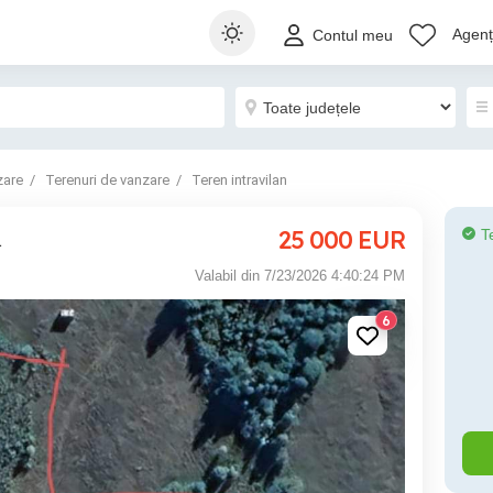
Agenți
Contul meu
zare
Terenuri de vanzare
Teren intravilan
25 000
EUR
T
a
Valabil din 7/23/2026 4:40:24 PM
6