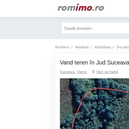
rom
imo
.ro
Romimo
Anunțuri
Imobiliare
De van
Vand teren în Jud Suceav
Suceava
,
Vama
Vezi pe hartă