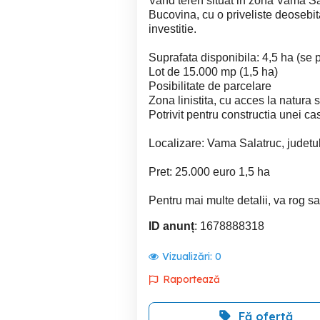
Vand teren situat in zona Vama Sala
Bucovina, cu o priveliste deosebi
investitie.
Suprafata disponibila: 4,5 ha (se 
Lot de 15.000 mp (1,5 ha)
Posibilitate de parcelare
Zona linistita, cu acces la natura s
Potrivit pentru constructia unei ca
Localizare: Vama Salatruc, judet
Pret: 25.000 euro 1,5 ha
Pentru mai multe detalii, va rog sa
ID anunț
: 1678888318
Vizualizări:
0
Raportează
Fă ofertă