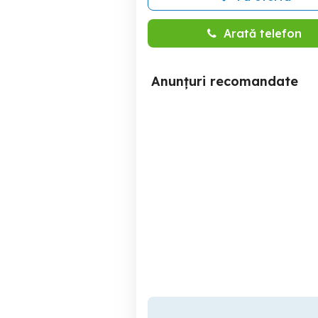
Arată telefon
Anunțuri recomandate
Teren 26 ari de vanzare |
teren intravilan de vinzare
Suceava | Moara | ID:1295
Moara
225,000 EUR