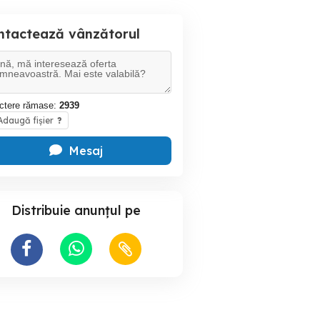
ntactează vânzătorul
ctere rămase:
2939
daugă fișier
?
Mesaj
Distribuie anunțul pe