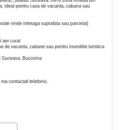
truc, judetul Suceava, intr-o zona linistita din
ta, ideal pentru casa de vacanta, cabana sau
poate vinde intreaga suprafata sau parcelat)
i aer curat
se de vacanta, cabane sau pentru investitie turistica
ul Suceava, Bucovina
 ma contactati telefonic.