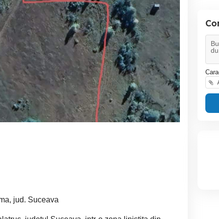
Co
Cara
A
ma, jud. Suceava