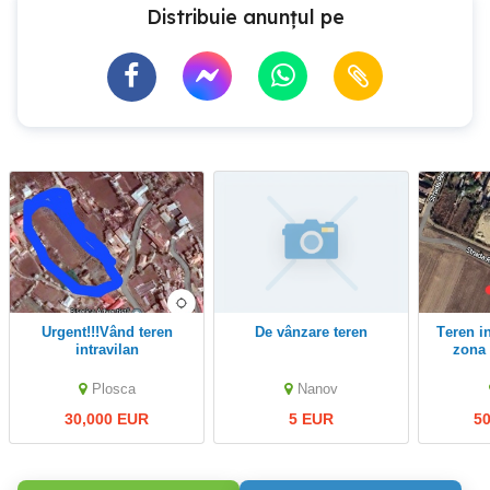
Distribuie anunțul pe
Urgent!!!Vând teren
De vânzare teren
Teren intravilan1720mp
intravilan
zona
Plosca
Nanov
30,000 EUR
5 EUR
5