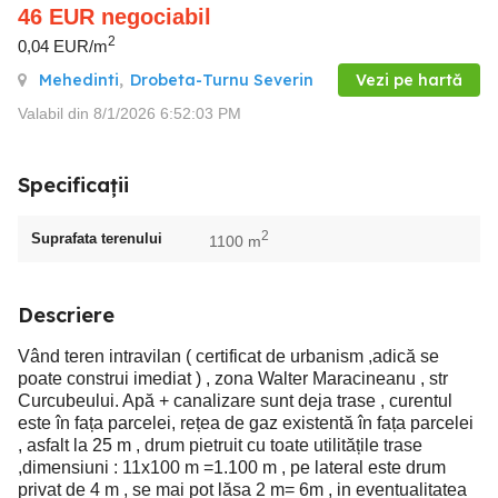
46
EUR
negociabil
2
0,04 EUR/m
Mehedinti
,
Drobeta-Turnu Severin
Vezi pe hartă
Valabil din 8/1/2026 6:52:03 PM
Specificații
2
Suprafata terenului
1100 m
Descriere
Vând teren intravilan ( certificat de urbanism ,adică se
poate construi imediat ) , zona Walter Maracineanu , str
Curcubeului. Apă + canalizare sunt deja trase , curentul
este în fața parcelei, rețea de gaz existentă în fața parcelei
, asfalt la 25 m , drum pietruit cu toate utilitățile trase
,dimensiuni : 11x100 m =1.100 m , pe lateral este drum
privat de 4 m , se mai pot lăsa 2 m= 6m , in eventualitatea