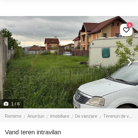
6
1
/ 6
Romimo
Anunțuri
Imobiliare
De vanzare
Terenuri de vanzare
Vand teren intravilan