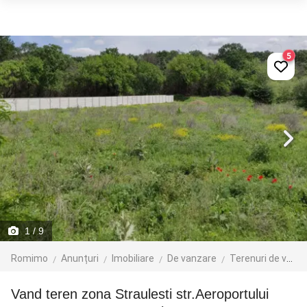
5
1
/ 9
Romimo
Anunțuri
Imobiliare
De vanzare
Terenuri de vanzare
Vand teren zona Straulesti str.Aeroportului