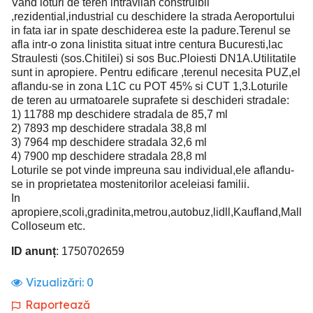
Vand loturi de teren intravilan construibil
,rezidential,industrial cu deschidere la strada Aeroportului
in fata iar in spate deschiderea este la padure.Terenul se
afla intr-o zona linistita situat intre centura Bucuresti,lac
Straulesti (sos.Chitilei) si sos Buc.Ploiesti DN1A.Utilitatile
sunt in apropiere. Pentru edificare ,terenul necesita PUZ,el
aflandu-se in zona L1C cu POT 45% si CUT 1,3.Loturile
de teren au urmatoarele suprafete si deschideri stradale:
1) 11788 mp deschidere stradala de 85,7 ml
2) 7893 mp deschidere stradala 38,8 ml
3) 7964 mp deschidere stradala 32,6 ml
4) 7900 mp deschidere stradala 28,8 ml
Loturile se pot vinde impreuna sau individual,ele aflandu-
se in proprietatea mostenitorilor aceleiasi familii.
In
apropiere,scoli,gradinita,metrou,autobuz,lidll,Kaufland,Mall
Colloseum etc.
ID anunț
: 1750702659
Vizualizări:
0
Raportează