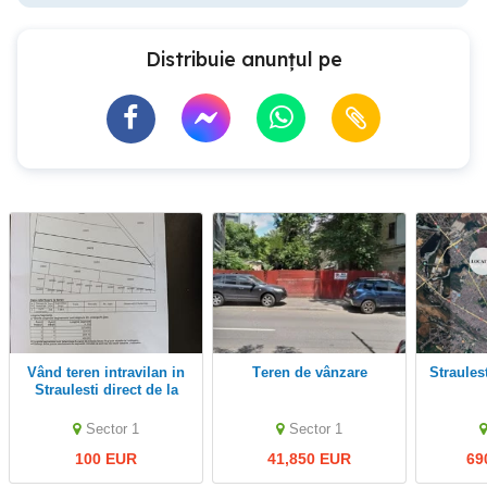
Distribuie anunțul pe
Vând teren intravilan in
Teren de vânzare
Straule
Straulesti direct de la
proprietar.
Sector 1
Sector 1
100 EUR
41,850 EUR
69