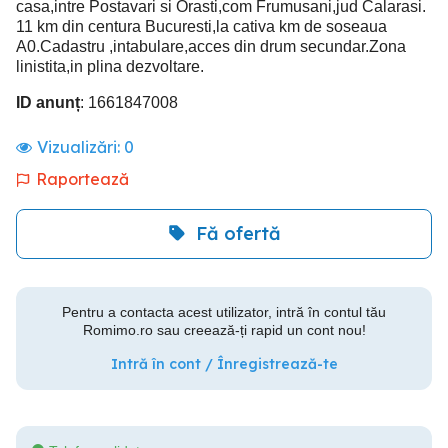
casa,intre Postavari si Orasti,com Frumusani,jud Calarasi.
11 km din centura Bucuresti,la cativa km de soseaua
A0.Cadastru ,intabulare,acces din drum secundar.Zona
linistita,in plina dezvoltare.
ID anunț
: 1661847008
Vizualizări:
0
Raportează
Fă ofertă
Pentru a contacta acest utilizator, intră în contul tău
Romimo.ro sau creează-ți rapid un cont nou!
Intră în cont / Înregistrează-te