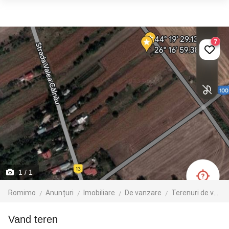
7
1
/ 1
Romimo
Anunțuri
Imobiliare
De vanzare
Terenuri de vanzare
vand teren