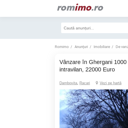
rom
imo
.ro
Romimo
Anunțuri
Imobiliare
De van
Vânzare în Ghergani 1000 mp teren
intravilan, 22000 Euro
Dambovita
,
Racari
Vezi pe hartă