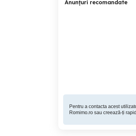
Anunțuri recomandate
Vânzare în Ghergani 1000
mp teren intravilan, 22000
Euro
Racari
18,000 EUR
Pentru a contacta acest utilizato
Romimo.ro sau creează-ți rapid