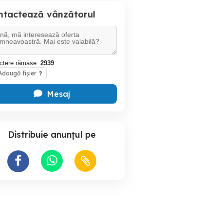
ntactează vânzătorul
ctere rămase:
2939
daugă fișier
?
Mesaj
Distribuie anunțul pe