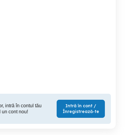
Teren Racari, 1000mp
Teren Răcari Dîmbovița
Teren 9.100 mp Răcari
ideal casă
apro
Racari
Racari
15,000 EUR
28 EUR
57,
r, intră în contul tău
Intră în cont /
Înregistrează-te
 un cont nou!