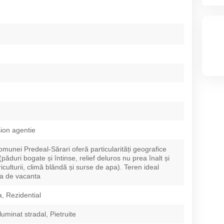
ion agentie
comunei Predeal-Sărari oferă particularități geografice
păduri bogate și întinse, relief deluros nu prea înalt și
riculturii, climă blândă și surse de apa). Teren ideal
a de vacanta
, Rezidential
Iluminat stradal, Pietruite