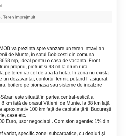
nt
, Teren imprejmuit
OB va prezinta spre vanzare un teren intravilan
alenii de Munte, in satul Bobicesti din comuna
 3658 mp, ideal pentru o casa de vacanta. Front
um propriu, pietruit si 93 ml la drum rural.
la pe teren iar cel de apa la hotar. In zona nu exista
 un dezavantaj, confortul termic putand fi asigurat
ura, boilere pe biomasa sau sisteme de incalzire
ărari este situată în partea central-estică a
e 8 km față de orașul Vălenii de Munte, la 38 km față
la aproximativ 100 km față de capitala țării, București
ie, case etc.
000 Euro, usor negociabil. Comision agentie: 1% din
f variat, specific zonei subcarpatice, cu dealuri și