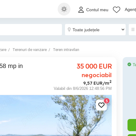
Agenți
Contul meu
zare
Terenuri de vanzare
Teren intravilan
35 000
EUR
T
negociabil
2
9,57 EUR/m
Valabil din 8/6/2026 12:48:56 PM
5