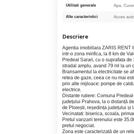
Utilitati generale
Apa, Cure
Alte caracteristici
Acces auto
Descriere
Agentia imobiliara ZARIS RENT IM
intr-o zona mirifica, la 8 km de V
Predeal Sarari, cu o suprafata de
stradal amplu, avand 79 ml la un dr
Bransamentul la electricitate se af
retea de gaze, ceea ce nu mai este
prin alte mijloace: pompe de cald
electrice.
Distante rutiere: Comuna Predeal-S
județului Prahova, la o distanță d
de Ploiești, reședința județului și 
Vecinatati: biserica, scoala, primar
Pretul vanzarii terenului este 35.
pretul negociat.
Zona este caracterizată de un relie