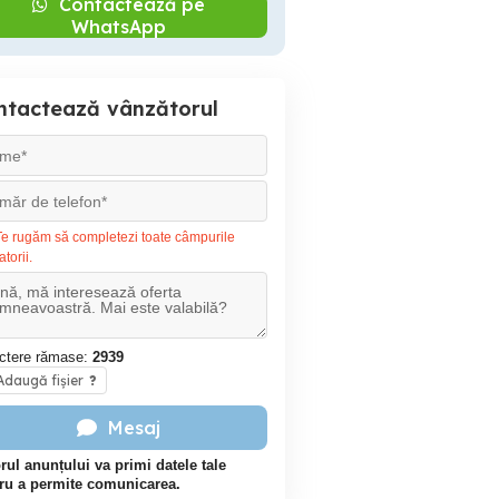
Contactează pe
WhatsApp
ntactează vânzătorul
e rugăm să completezi toate câmpurile
atorii.
ctere rămase:
2939
daugă fișier
?
Mesaj
rul anunțului va primi datele tale
ru a permite comunicarea.