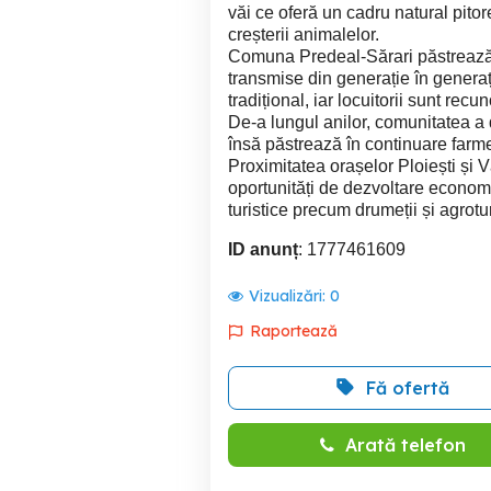
văi ce oferă un cadru natural pitores
creșterii animalelor.
Comuna Predeal-Sărari păstrează tr
transmise din generație în generaț
tradițional, iar locuitorii sunt recu
De-a lungul anilor, comunitatea a 
însă păstrează în continuare farme
Proximitatea orașelor Ploiești și V
oportunități de dezvoltare economică
turistice precum drumeții și agrotu
ID anunț
: 1777461609
Vizualizări:
0
Raportează
Fă ofertă
Arată telefon