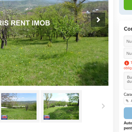
Co
T
oblig
Cara
A
Auto
pent