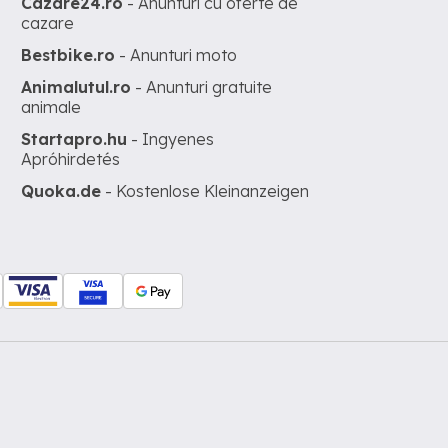
Cazare24.ro
- Anunturi cu oferte de
cazare
Bestbike.ro
- Anunturi moto
Animalutul.ro
- Anunturi gratuite
animale
Startapro.hu
- Ingyenes
Apróhirdetés
Quoka.de
- Kostenlose Kleinanzeigen