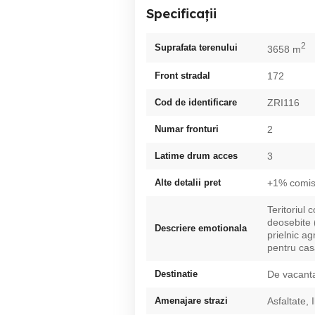
Specificații
2
Suprafata terenului
3658 m
Front stradal
172
Cod de identificare
ZRI116
Numar fronturi
2
Latime drum acces
3
Alte detalii pret
+1% comis
Teritoriul 
deosebite (
Descriere emotionala
prielnic ag
pentru cas
Destinatie
De vacanta
Amenajare strazi
Asfaltate, 