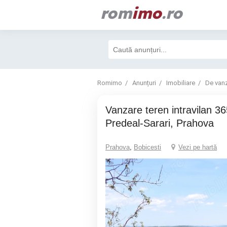
rom
imo
.ro
Romimo
Anunțuri
Imobiliare
De van
Vanzare teren intravilan 3658 mp in
Predeal-Sarari, Prahova
Prahova
,
Bobicesti
Vezi pe hartă