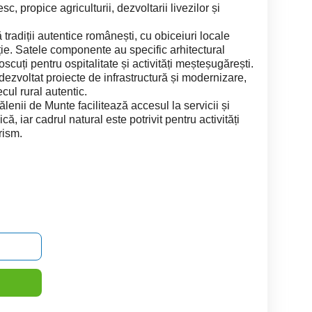
c, propice agriculturii, dezvoltarii livezilor și
adiții autentice românești, cu obiceiuri locale
ie. Satele componente au specific arhitectural
noscuți pentru ospitalitate și activități meșteșugărești.
dezvoltat proiecte de infrastructură și modernizare,
cul rural autentic.
ălenii de Munte facilitează accesul la servicii și
, iar cadrul natural este potrivit pentru activități
rism.