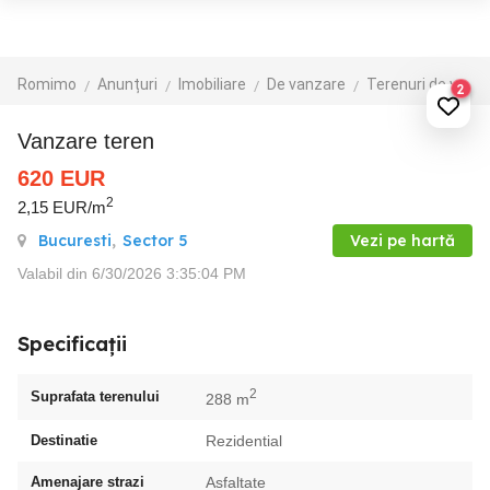
Romimo
Anunțuri
Imobiliare
De vanzare
Terenuri de vanzare
2
vanzare teren
620
EUR
2
2,15 EUR/m
Bucuresti
,
Sector 5
Vezi pe hartă
Valabil din 6/30/2026 3:35:04 PM
Specificații
2
Suprafata terenului
288 m
Destinatie
Rezidential
Amenajare strazi
Asfaltate