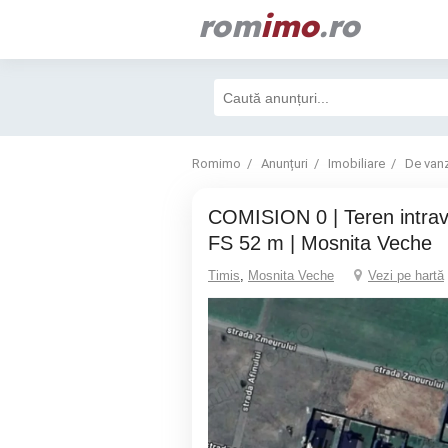
rom
imo
.ro
Romimo
Anunțuri
Imobiliare
De van
COMISION 0 | Teren intravilan | 638 mp | 2
FS 52 m | Mosnita Veche
Timis
,
Mosnita Veche
Vezi pe hartă