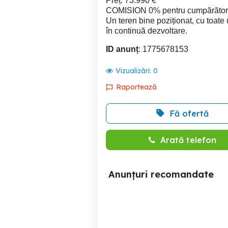
Preț: 73.990 €
COMISION 0% pentru cumpărător
Un teren bine poziționat, cu toate u
în continuă dezvoltare.
ID anunț
: 1775678153
Vizualizări:
0
Raportează
Fă ofertă
Arată telefon
Anunțuri recomandate