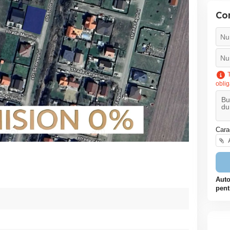
Co
T
oblig
Cara
A
Auto
pent