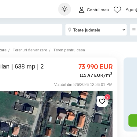
Agenți
Contul meu
zare
Terenuri de vanzare
Teren pentru casa
73 990
EUR
2
115,97 EUR/m
Valabil din 8/6/2026 12:36:01 PM
2