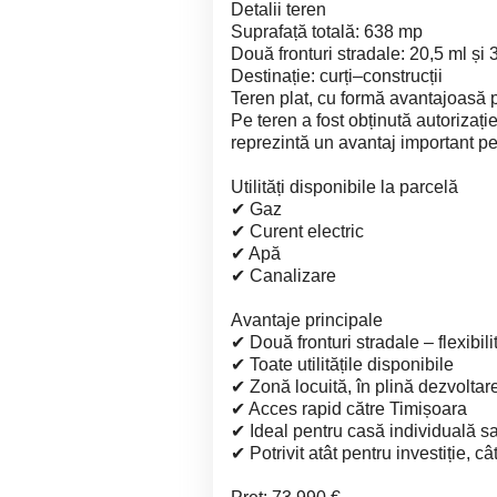
Detalii teren
Suprafață totală: 638 mp
Două fronturi stradale: 20,5 ml și 
Destinație: curți–construcții
Teren plat, cu formă avantajoasă p
Pe teren a fost obținută autorizaț
reprezintă un avantaj important pen
Utilități disponibile la parcelă
✔ Gaz
✔ Curent electric
✔ Apă
✔ Canalizare
Avantaje principale
✔ Două fronturi stradale – flexibili
✔ Toate utilitățile disponibile
✔ Zonă locuită, în plină dezvoltar
✔ Acces rapid către Timișoara
✔ Ideal pentru casă individuală s
✔ Potrivit atât pentru investiție, câ