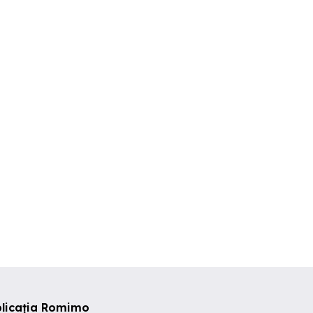
Parcele de teren 650mp |
Teren Casa - Zona Selgros
0.700E
Dudestii Noi
- Ikea
mbravita
Dudestii Noi
Dumbravit
7 EUR
25,000 EUR
150,000 EU
plicația Romimo