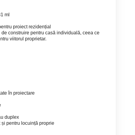
31 ml
entru proiect rezidențial
ie de construire pentru casă individuală, ceea ce
tru viitorul proprietar.
tate în proiectare
e
au duplex
t și pentru locuință proprie