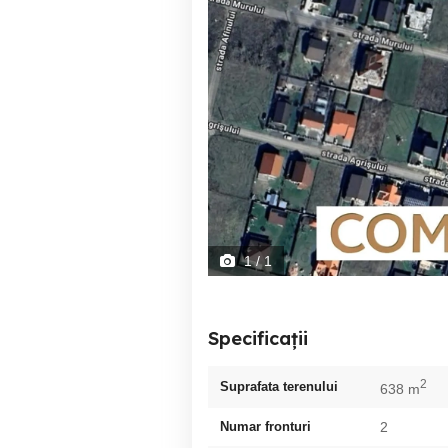
1
/ 1
Specificații
2
Suprafata terenului
638 m
Numar fronturi
2