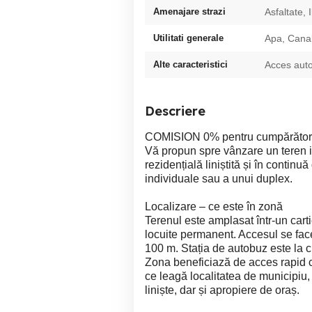
Amenajare strazi
Asfaltate, 
Utilitati generale
Apa, Canal
Alte caracteristici
Acces auto,
Descriere
COMISION 0% pentru cumpărător
Vă propun spre vânzare un teren in
rezidențială liniștită și în continu
individuale sau a unui duplex.
Localizare – ce este în zonă
Terenul este amplasat într-un carti
locuite permanent. Accesul se face 
100 m. Stația de autobuz este la c
Zona beneficiază de acces rapid că
ce leagă localitatea de municipiu, 
liniște, dar și apropiere de oraș.