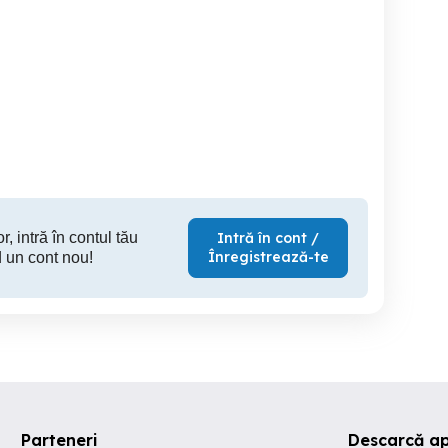
626mp, Profi-Creanga-
Asfalt,Dumbravita, 735mp,
79.000E
Dumbravita, 150E mp
10
Dumbravita
Dumbravita
Du
79,000 EUR
94,000 EUR
13
r, intră în contul tău
Intră în cont /
Înregistrează-te
 un cont nou!
Parteneri
Descarcă a