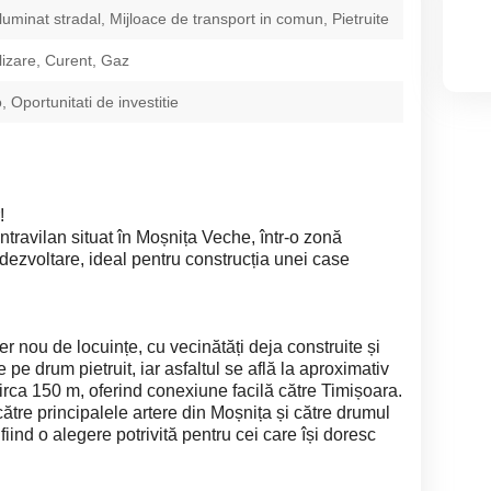
Iluminat stradal, Mijloace de transport in comun, Pietruite
izare, Curent, Gaz
 Oportunitati de investitie
!
travilan situat în Moșnița Veche, într-o zonă
ă dezvoltare, ideal pentru construcția unei case
er nou de locuințe, cu vecinătăți deja construite și
pe drum pietruit, iar asfaltul se află la aproximativ
irca 150 m, oferind conexiune facilă către Timișoara.
tre principalele artere din Moșnița și către drumul
fiind o alegere potrivită pentru cei care își doresc