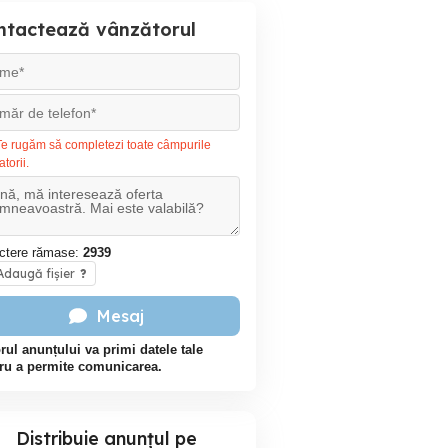
ntactează vânzătorul
e rugăm să completezi toate câmpurile
atorii.
ctere rămase:
2939
daugă fișier
?
Mesaj
rul anunțului va primi datele tale
ru a permite comunicarea.
Distribuie anunțul pe