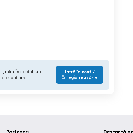
TEREN INTRAVILAN 5337
vand teren 500mp la
centru
MP BARTOLOMEU ZONA
iesirea d
CATTIA
tar
Brasov
Brasov
155 EUR
298,000 EUR
30,
r, intră în contul tău
Intră în cont /
Înregistrează-te
 un cont nou!
Parteneri
Descarcă a