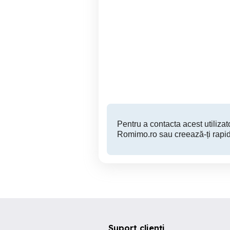
Teren intravilan 8600mp |
Parcela 763 mp in Stupini
Stupini, Brașov |
Oportunitate de Investiție
Brasov
225,000 EUR
Pentru a contacta acest utilizato
Romimo.ro sau creează-ți rapid
Suport clienți