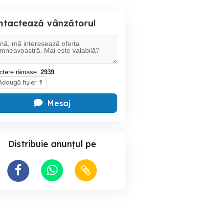
ntactează vânzătorul
ctere rămase:
2939
daugă fișier
?
Mesaj
Distribuie anunțul pe