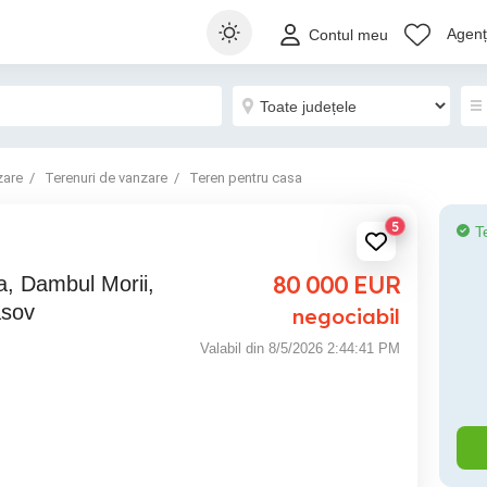
Agenți
Contul meu
zare
Terenuri de vanzare
Teren pentru casa
5
T
80 000
EUR
asov
negociabil
Valabil din 8/5/2026 2:44:41 PM