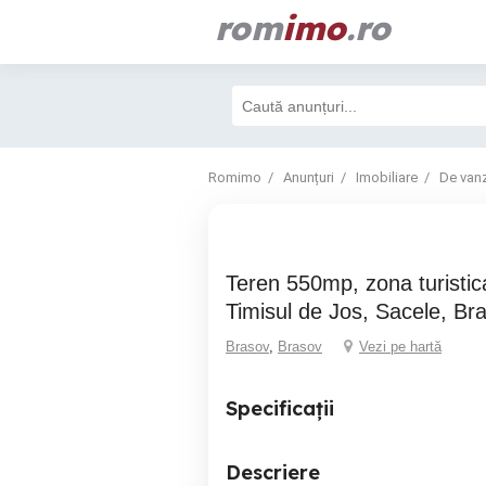
rom
imo
.ro
Romimo
Anunțuri
Imobiliare
De van
Teren 550mp, zona turistica, Dambul Morii,
Timisul de Jos, Sacele, Br
Brasov
,
Brasov
Vezi pe hartă
Specificații
Descriere