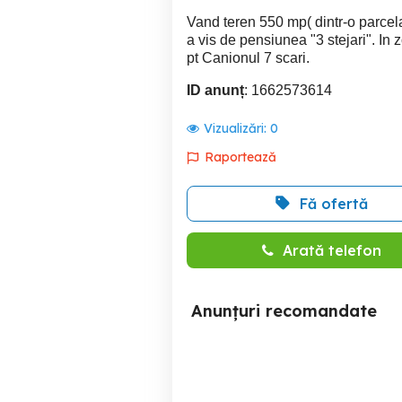
Vand teren 550 mp( dintr-o parcela
a vis de pensiunea "3 stejari". In 
pt Canionul 7 scari.
ID anunț
: 1662573614
Vizualizări:
0
Raportează
Fă ofertă
Arată telefon
Anunțuri recomandate