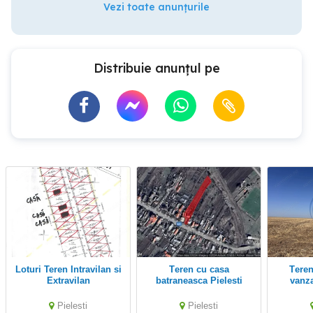
Vezi toate anunțurile
Distribuie anunțul pe
Loturi Teren Intravilan si
Teren cu casa
Teren intravilan de
Extravilan
batraneasca Pielesti
vanza
Pielesti/Craiova, 609mp,
23 - 29€/mp
Pielesti
Pielesti