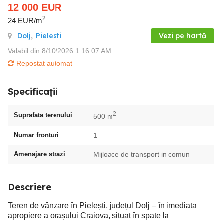
12 000
EUR
2
24 EUR/m
Dolj
,
Pielesti
Vezi pe hartă
Valabil din 8/10/2026 1:16:07 AM
Repostat automat
Specificații
2
Suprafata terenului
500 m
Numar fronturi
1
Amenajare strazi
Mijloace de transport in comun
Descriere
Teren de vânzare în Pielești, județul Dolj – în imediata
apropiere a orașului Craiova, situat în spate la