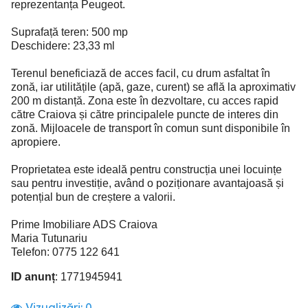
reprezentanța Peugeot.
Suprafață teren: 500 mp
Deschidere: 23,33 ml
Terenul beneficiază de acces facil, cu drum asfaltat în
zonă, iar utilitățile (apă, gaze, curent) se află la aproximativ
200 m distanță. Zona este în dezvoltare, cu acces rapid
către Craiova și către principalele puncte de interes din
zonă. Mijloacele de transport în comun sunt disponibile în
apropiere.
Proprietatea este ideală pentru construcția unei locuințe
sau pentru investiție, având o poziționare avantajoasă și
potențial bun de creștere a valorii.
Prime Imobiliare ADS Craiova
Maria Tutunariu
Telefon: 0775 122 641
ID anunț
: 1771945941
Vizualizări:
0