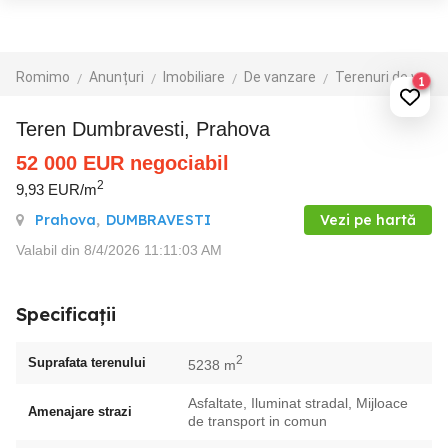
Romimo
Anunțuri
Imobiliare
De vanzare
Terenuri de vanzare
1
teren Dumbravesti, Prahova
52 000
EUR
negociabil
2
9,93 EUR/m
Prahova
,
DUMBRAVESTI
Vezi pe hartă
Valabil din 8/4/2026 11:11:03 AM
Specificații
2
Suprafata terenului
5238 m
Asfaltate, Iluminat stradal, Mijloace
Amenajare strazi
de transport in comun