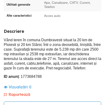
Apa, Canalizare, CATV, Curent,
Utilitati generale
Telefon
Alte caracteristici
Acces auto
Descriere
Vând teren în comuna Dumbravesti situat la 20 km de
Ploiesti și 20 km Slănic într o zona deosebită, liniștită, între
case. Suprafață terenului este de 5.238 mp din care 2500
mp intravilan și 2538 mp extravilan, iar deschiderea
terenului la strada este de 27 m. Terenul are acces direct la
asfalt, curent, cablu,telefonie, apă, canalizare, internet și
gaze în curs de execuție. Pret negociabil. Telefon:
ID anunț
: 1773684788
Vizualizări:
0
Raportează