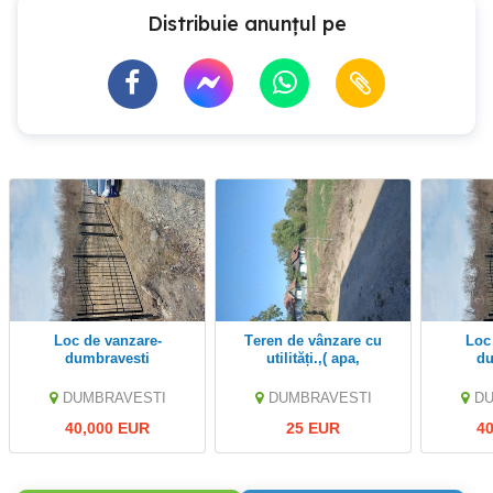
Distribuie anunțul pe
Loc de vanzare-
Teren de vânzare cu
Loc de vanzare-
dumbravesti
utilități.,( apa,
du
curent,etc...) zona
liniștită.
DUMBRAVESTI
DUMBRAVESTI
D
40,000 EUR
25 EUR
4