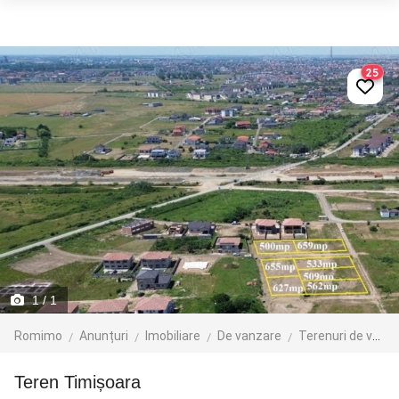
25
1
/ 1
Romimo
Anunțuri
Imobiliare
De vanzare
Terenuri de vanzare
Teren Timișoara