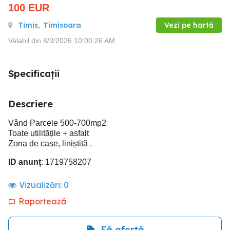
100
EUR
Timis
,
Timisoara
Vezi pe hartă
Valabil din 8/3/2026 10:00:26 AM
Specificații
Descriere
Vând Parcele 500-700mp2
Toate utilitățile + asfalt
Zona de case, liniștită .
ID anunț
: 1719758207
Vizualizări:
0
Raportează
Fă ofertă