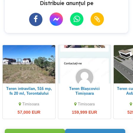
Distribuie anunțul pe
Teren intravilan, 516 mp,
Teren Blașcovici
Teren cu PUZ si Proiect -
fs 20 ml, Torontalului
Timișoara
Asfa
To
Timisoara
Timisoara
57,000 EUR
159,999 EUR
52